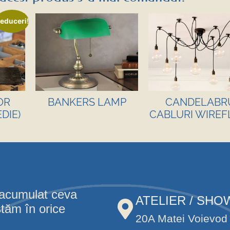
educeri!
OR
BANKERS LAMP
CANDELABR
DIE)
CABLURI WIRE
 acumulat ceva
ATELIER / SH
stăm în orice
20A Matei Voievod 