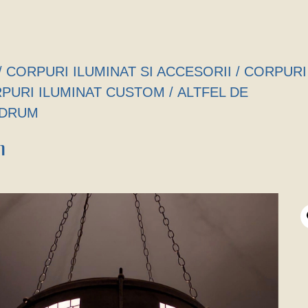
/
CORPURI ILUMINAT SI ACCESORII
/
CORPURI
PURI ILUMINAT CUSTOM
/
ALTFEL DE
 DRUM
m