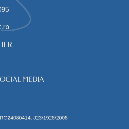
095
t.ro
IER
SOCIAL MEDIA
 RO24080414, J23/1928/2008