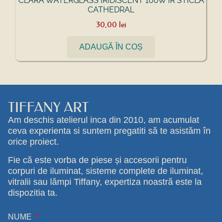
CLARA WATERGLASS IRIDISCENT 100W IR STICLA
CATHEDRAL
30,00
lei
ADAUGĂ ÎN COȘ
TIFFANY ART
Am deschis atelierul inca din 2010, am acumulat
ceva experienta si suntem pregatiti să te asistăm în
orice proiect.
Fie că este vorba de piese și accesorii pentru
corpuri de iluminat, sisteme complete de iluminat,
vitralii sau lămpi Tiffany, expertiza noastră este la
dispozitia ta.
NUME