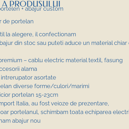
 A PRODUSULUI
portelen + abajur custom
r de portelan
til la alegere, il confectionam
bajur din stoc sau puteti aduce un material chiar
remium – cablu electric material textil, fasung
accesorii alama
 intrerupator asortate
rtelan diverse forme/culori/marimi
picior portelan 15-23cm
mport Italia, au fost veioze de prezentare,
oar portelanul, schimbam toata echiparea electri
nam abajur nou