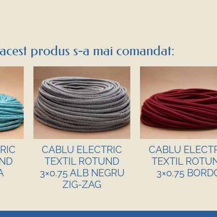
acest produs s-a mai comandat:
RIC
CABLU ELECTRIC
CABLU ELECT
UND
TEXTIL ROTUND
TEXTIL ROTU
A
3×0.75 ALB NEGRU
3×0.75 BORD
ZIG-ZAG