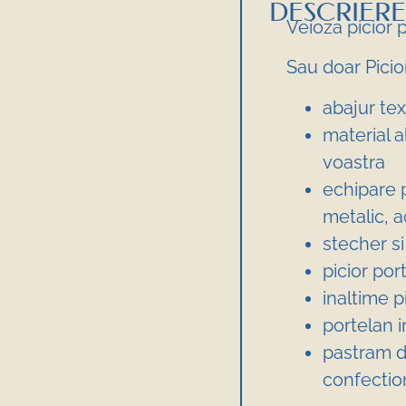
DESCRIERE
Veioza picior 
Sau doar Picio
abajur tex
material a
voastra
echipare p
metalic, 
stecher si
picior po
inaltime 
portelan i
pastram d
confectio