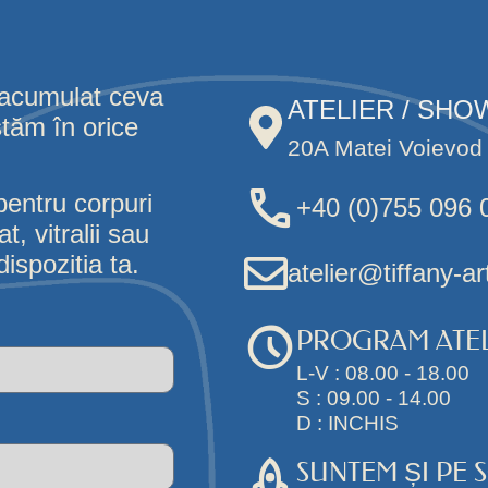
 acumulat ceva
ATELIER / SH
stăm în orice
20A Matei Voievod 
pentru corpuri
+40 (0)755 096 
, vitralii sau
ispozitia ta.
atelier@tiffany-ar
PROGRAM ATEL
L-V : 08.00 - 18.00
S : 09.00 - 14.00
D : INCHIS
SUNTEM ȘI PE 