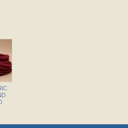
RIC
ND
O