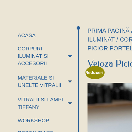
PRIMA PAGINĂ
ACASA
ILUMINAT
/
COR
PICIOR PORTEL
CORPURI
+
ILUMINAT SI
Veioza Pici
ACCESORII
Reduceri!
MATERIALE SI
+
UNELTE VITRALII
VITRALII SI LAMPI
+
TIFFANY
WORKSHOP