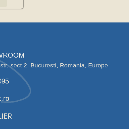
OWROOM
str, sect 2, Bucuresti, Romania, Europe
095
t.ro
IER