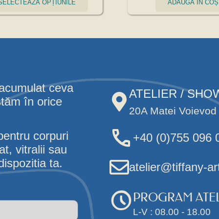
SELECTEAZĂ OPȚIUNILE
ADAUGĂ ÎN COȘ
 acumulat ceva
ATELIER / SH
stăm în orice
20A Matei Voievod 
pentru corpuri
+40 (0)755 096 
, vitralii sau
ispozitia ta.
atelier@tiffany-ar
PROGRAM ATEL
L-V : 08.00 - 18.00