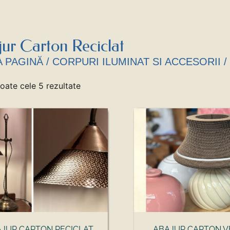
ur Carton Reciclat
A PAGINĂ
/
CORPURI ILUMINAT SI ACCESORII
/
toate cele 5 rezultate
JUR CARTON RECICLAT
ABAJUR CARTON V