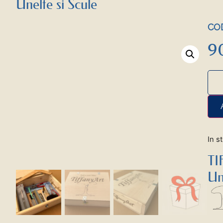
Unelte si Scule
COD
9
In s
TI
Un