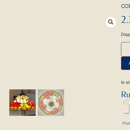
COD
2
Disp
In s
Ru
Pret