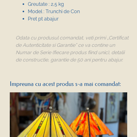
Greutate : 2,5 kg
Model : Trunchi de Con
Pret pt abajur
Odata cu produsul comandat, veti primi „Certificat
de Autenticitate si Garantie” ce va contine un
Numar de Serie (fiecare produs fiind unic), detalii
de constructie, garantie de 50 ani pentru abajur.
Impreuna cu acest produs s-a mai comandat: