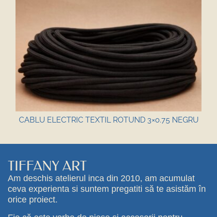
CABLU ELECTRIC TEXTIL ROTUND 3×0.75 NEGRU
TIFFANY ART
Am deschis atelierul inca din 2010, am acumulat
ceva experienta si suntem pregatiti să te asistăm în
orice proiect.