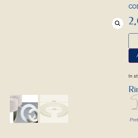
COD
2
In s
Ri
Pret