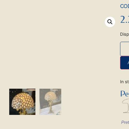
COD
2
Disp
In s
Pe
Pret