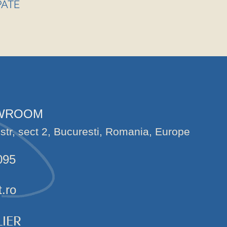
PATE
OWROOM
str, sect 2, Bucuresti, Romania, Europe
095
t.ro
IER