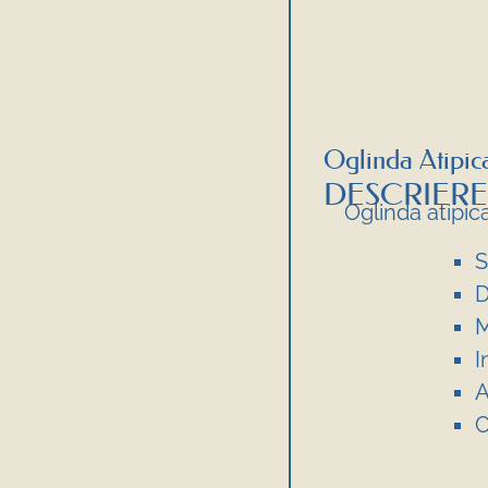
Oglinda Atipic
DESCRIERE
Oglinda atipic
S
D
M
I
A
C