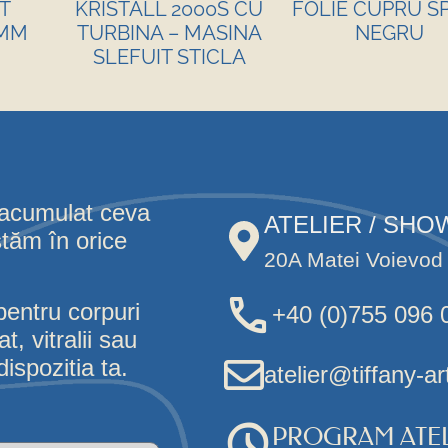
T
KRISTALL 2000S CU
FOLIE CUPRU S
5MM
TURBINA – MASINA
NEGRU
SLEFUIT STICLA
 acumulat ceva
ATELIER / SH
stăm în orice
20A Matei Voievod 
pentru corpuri
+40 (0)755 096 
, vitralii sau
ispozitia ta.
atelier@tiffany-ar
PROGRAM ATEL