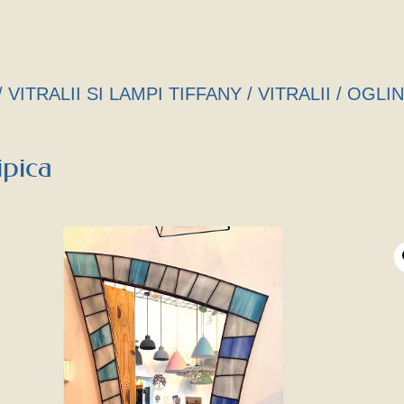
/
VITRALII SI LAMPI TIFFANY
/
VITRALII
/ OGLI
ipica