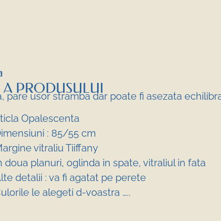
a
 A PRODUSULUI
a, pare usor stramba dar poate fi asezata echilibr
ticla Opalescenta
imensiuni : 85/55 cm
argine vitraliu Tiiffany
n doua planuri, oglinda in spate, vitraliul in fata
lte detalii : va fi agatat pe perete
ulorile le alegeti d-voastra …..