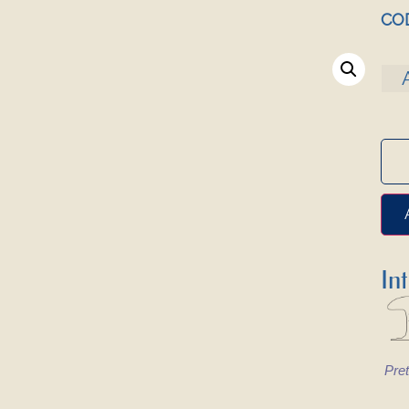
COD
In
Pret