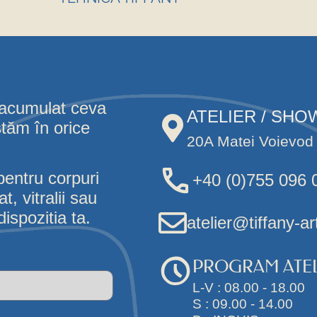
 acumulat ceva
ATELIER / SH
stăm în orice
20A Matei Voievod 
pentru corpuri
+40 (0)755 096 
, vitralii sau
ispozitia ta.
atelier@tiffany-ar
PROGRAM ATEL
L-V : 08.00 - 18.00
S : 09.00 - 14.00