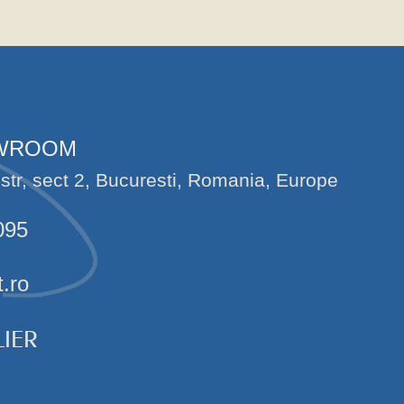
OWROOM
str, sect 2, Bucuresti, Romania, Europe
095
t.ro
IER