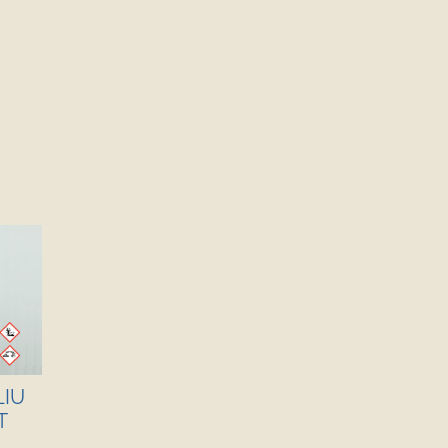
LIU
T