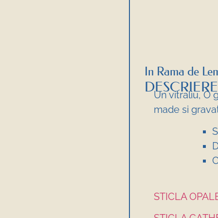
In Rama de Le
DESCRIERE
Un vitraliu, O
made si grava
S
D
C
STICLA OPA