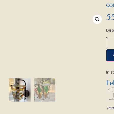
COD
5
Disp
In s
Fe
Pret