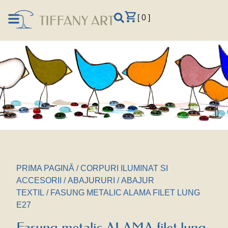
[ 0 ]
PRIMA PAGINĂ
/
CORPURI ILUMINAT SI
ACCESORII
/
ABAJURURI
/
ABAJUR
TEXTIL
/ FASUNG METALIC ALAMA FILET LUNG
E27
Fasung metalic ALAMA filet lung