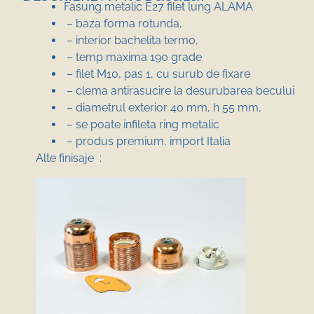
Fasung metalic E27 filet lung ALAMA
– baza forma rotunda,
– interior bachelita termo,
– temp maxima 190 grade
– filet M10, pas 1, cu surub de fixare
– clema antirasucire la desurubarea becului
– diametrul exterior 40 mm, h 55 mm,
– se poate infileta ring metalic
– produs premium, import Italia
Alte finisaje :