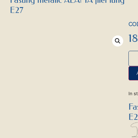
E27
COD
1
In s
Fa
E2