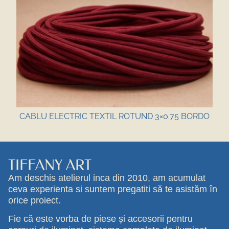
CABLU ELECTRIC TEXTIL ROTUND 3×0.75 BORDO
TIFFANY ART
Am deschis atelierul inca din 2010, am acumulat
ceva experienta si suntem pregatiti să te asistăm în
orice proiect.
Fie că este vorba de piese și accesorii pentru