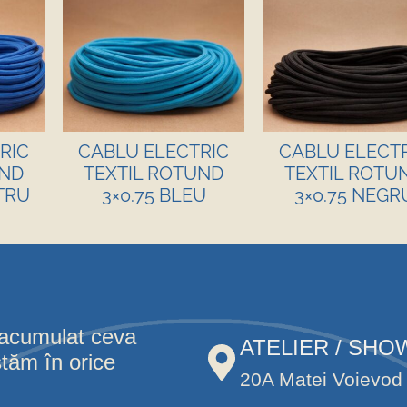
RIC
CABLU ELECTRIC
CABLU ELECT
UND
TEXTIL ROTUND
TEXTIL ROTU
TRU
3×0.75 BLEU
3×0.75 NEGR
 acumulat ceva
ATELIER / SH
stăm în orice
20A Matei Voievod 