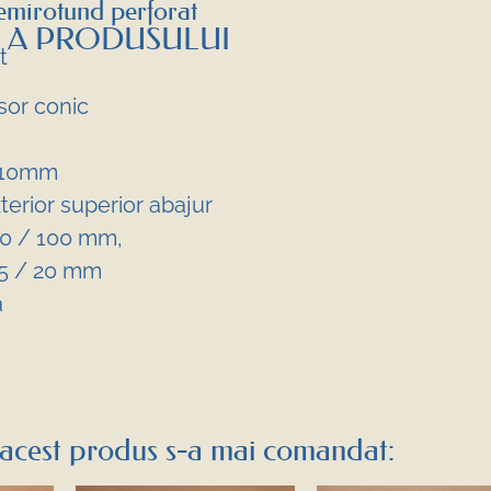
mirotund perforat
 A PRODUSULUI
t
or conic
 10mm
erior superior abajur
0 / 100 mm,
5 / 20 mm
a
acest produs s-a mai comandat: