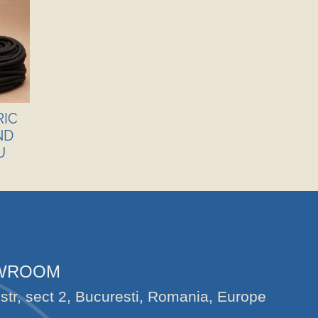
RIC
ND
U
OWROOM
str, sect 2, Bucuresti, Romania, Europe