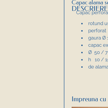
Capac alama se
DESCRIERE
Capac perfora
rotund us
perforat
gaura Ø
capac ext
Ø 50 / 7
h 10 / 1
de alam
Impreuna cu 