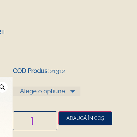
II
COD Produs:
21312
ADAUGĂ ÎN COȘ