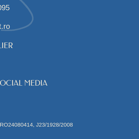
095
t.ro
IER
SOCIAL MEDIA
 RO24080414, J23/1928/2008