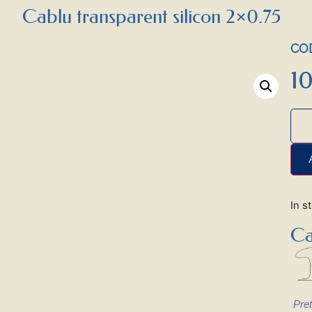
Cablu transparent silicon 2×0.75
COD
1
In s
Ca
Pret