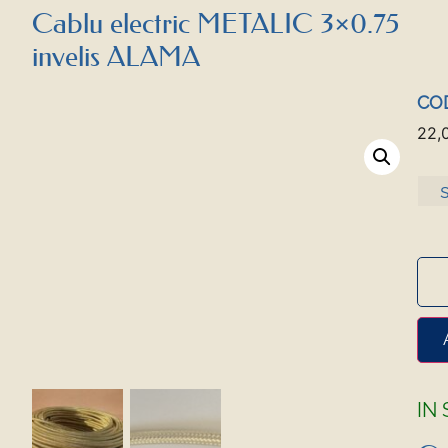
Cablu electric METALIC 3×0.75
invelis ALAMA
COD
22,
IN