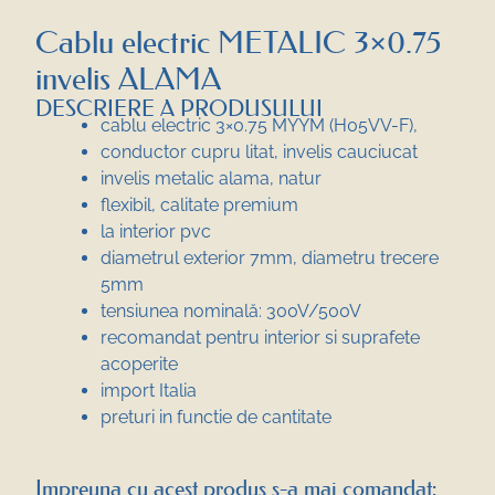
Cablu electric METALIC 3×0.75
invelis ALAMA
DESCRIERE A PRODUSULUI
cablu electric 3×0.75 MYYM (H05VV-F),
conductor cupru litat, invelis cauciucat
invelis metalic alama, natur
flexibil, calitate premium
la interior pvc
diametrul exterior 7mm, diametru trecere
5mm
tensiunea nominală: 300V/500V
recomandat pentru interior si suprafete
acoperite
import Italia
preturi in functie de cantitate
Impreuna cu acest produs s-a mai comandat: