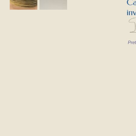
Ca
in
Pret