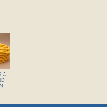
RIC
ND
EN