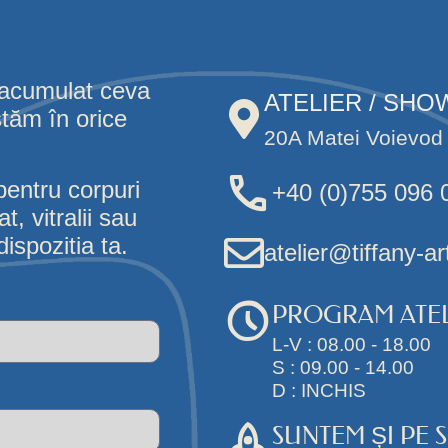
 acumulat ceva
ATELIER / SH
stăm în orice
20A Matei Voievod 
pentru corpuri
+40 (0)755 096 
, vitralii sau
ispozitia ta.
atelier@tiffany-ar
PROGRAM ATEL
L-V : 08.00 - 18.00
S : 09.00 - 14.00
D : INCHIS
SUNTEM ȘI PE 