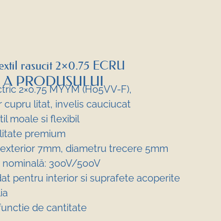
textil rasucit 2×0.75 ECRU
 A PRODUSULUI
ctric 2×0.75 MYYM (H05VV-F),
cupru litat, invelis cauciucat
til moale si flexibil
calitate premium
 exterior 7mm, diametru trecere 5mm
a nominală: 300V/500V
t pentru interior si suprafete acoperite
ia
 functie de cantitate