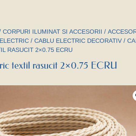
/
CORPURI ILUMINAT SI ACCESORII
/
ACCESOR
ELECTRIC
/
CABLU ELECTRIC DECORATIV
/ C
IL RASUCIT 2×0.75 ECRU
ric textil rasucit 2×0.75 ECRU