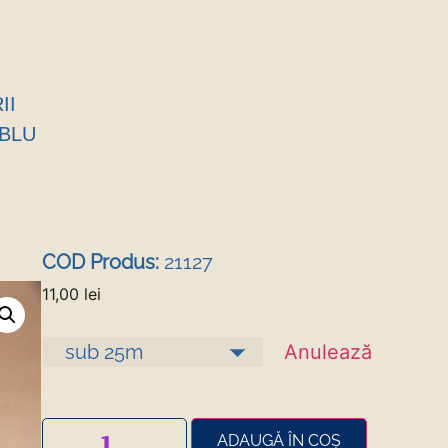
II
ABLU
COD Produs:
21127
11,00
lei
Anulează
ADAUGĂ ÎN COȘ