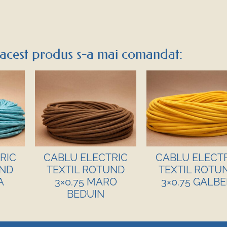
acest produs s-a mai comandat:
RIC
CABLU ELECTRIC
CABLU ELECT
UND
TEXTIL ROTUND
TEXTIL ROTU
A
3×0.75 MARO
3×0.75 GALB
BEDUIN