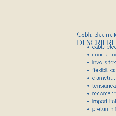
Cablu electric 
DESCRIERE
cablu ele
conductor 
invelis tex
flexibil, 
diametrul
tensiune
recomanda
import Ital
preturi in