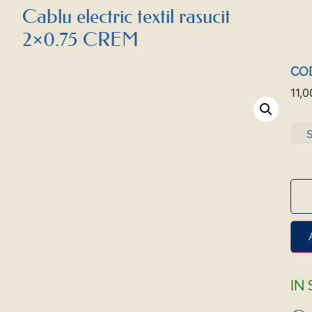
Cablu electric textil rasucit
2×0.75 CREM
COD
11,
IN