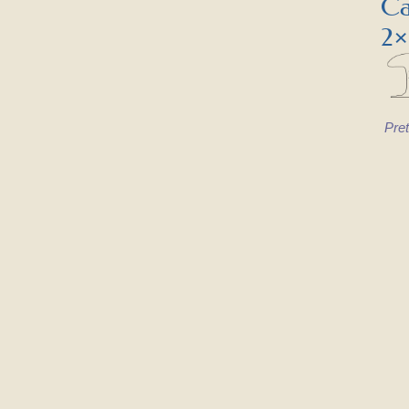
Cab
2×
Pret