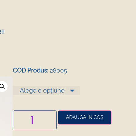
II
COD Produs:
28005
ADAUGĂ ÎN COȘ