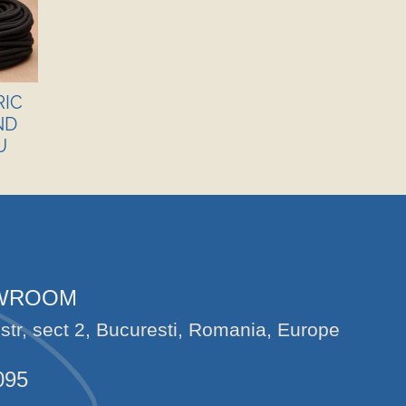
RIC
ND
U
OWROOM
str, sect 2, Bucuresti, Romania, Europe
095