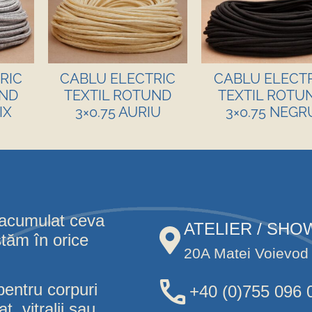
RIC
CABLU ELECTRIC
CABLU ELECT
UND
TEXTIL ROTUND
TEXTIL ROTU
IX
3×0.75 AURIU
3×0.75 NEGR
 acumulat ceva
ATELIER / SH
stăm în orice
20A Matei Voievod 
pentru corpuri
+40 (0)755 096 
, vitralii sau