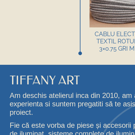
CABLU ELECT
TEXTIL ROT
3×0.75 GRI M
TIFFANY ART
Am deschis atelierul inca din 2010, am
experienta si suntem pregatiti să te asi
proiect.
Fie că este vorba de piese și accesorii 
de iluminat, sisteme complete de iluminat