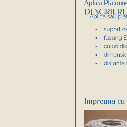
Aplica Plafonie
DESCRIERE
Aplica sau pla
suport ce
fasung E
culori dis
dimensiu
distanta 
Impreuna cu 