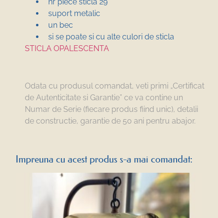
nr piece sticla 29
suport metalic
un bec
si se poate si cu alte culori de sticla
STICLA OPALESCENTA
Odata cu produsul comandat, veti primi „Certificat
de Autenticitate si Garantie” ce va contine un
Numar de Serie (fiecare produs fiind unic), detalii
de constructie, garantie de 50 ani pentru abajor.
Impreuna cu acest produs s-a mai comandat: