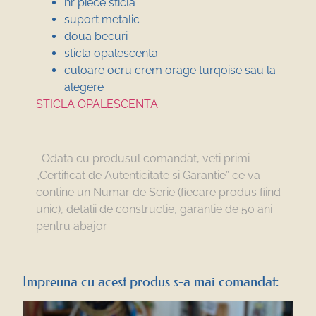
nr piece sticla
suport metalic
doua becuri
sticla opalescenta
culoare ocru crem orage turqoise sau la
alegere
STICLA OPALESCENTA
Odata cu produsul comandat, veti primi
„Certificat de Autenticitate si Garantie” ce va
contine un Numar de Serie (fiecare produs fiind
unic), detalii de constructie, garantie de 50 ani
pentru abajor.
Impreuna cu acest produs s-a mai comandat: